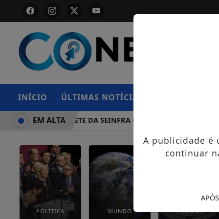
INÍCIO
ÚLTIMAS NOTÍCIAS
POLÍCIA
IN
EM ALTA
CAMINHONETE DA SEINFRA CAPOTA NA BR-364, EM EX
A publicidade é
continuar n
APÓS
POLÍTICA
MUNDO
POLÍCIA