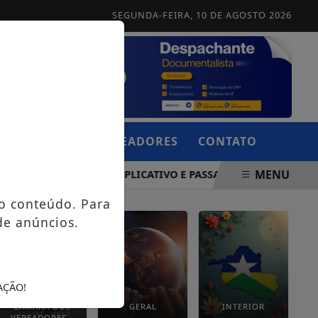
SEGUNDA-FEIRA, 10 DE AGOSTO 2026
CÂMARA DOS VEREADORES
CONTATO
MENU
DE COM VEÍCULO DE APLICATIVO E PASSAGEIRA FICA GRAVE
o conteúdo. Para
de anúncios.
AÇÃO!
CÂMARA DOS
GERAL
INTERIOR
VEREADORES -