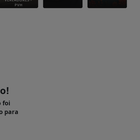
PVH
o!
 foi
xo para