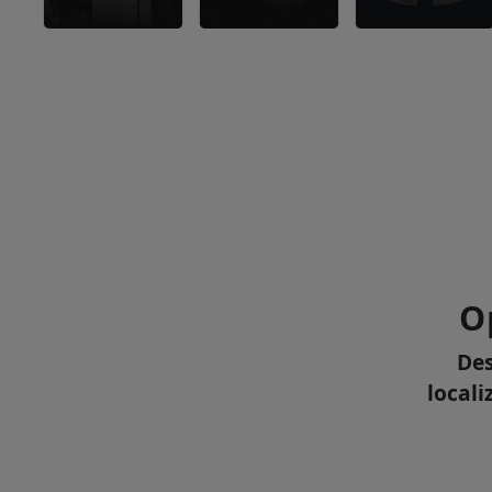
O
Des
locali