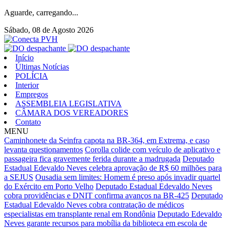
Aguarde, carregando...
Sábado, 08 de Agosto 2026
Início
Últimas Notícias
POLÍCIA
Interior
Empregos
ASSEMBLEIA LEGISLATIVA
CÂMARA DOS VEREADORES
Contato
MENU
Caminhonete da Seinfra capota na BR-364, em Extrema, e caso
levanta questionamentos
Corolla colide com veículo de aplicativo e
passageira fica gravemente ferida durante a madrugada
Deputado
Estadual Edevaldo Neves celebra aprovação de R$ 60 milhões para
a SEJUS
Ousadia sem limites: Homem é preso após invadir quartel
do Exército em Porto Velho
Deputado Estadual Edevaldo Neves
cobra providências e DNIT confirma avanços na BR-425
Deputado
Estadual Edevaldo Neves cobra contratação de médicos
especialistas em transplante renal em Rondônia
Deputado Edevaldo
Neves garante recursos para mobília da biblioteca em escola de