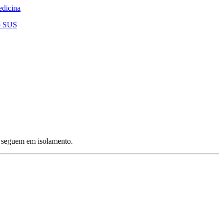
edicina
ao SUS
e seguem em isolamento.