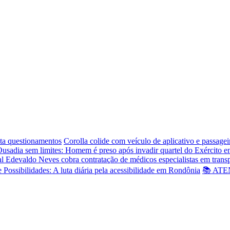
ta questionamentos
Corolla colide com veículo de aplicativo e passage
usadia sem limites: Homem é preso após invadir quartel do Exército 
l Edevaldo Neves cobra contratação de médicos especialistas em trans
e Possibilidades: A luta diária pela acessibilidade em Rondônia
📚 ATEN