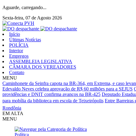
Aguarde, carregando...
Sexta-feira, 07 de Agosto 2026
Início
Últimas Notícias
POLÍCIA
Interior
Empregos
ASSEMBLEIA LEGISLATIVA
CÂMARA DOS VEREADORES
Contato
MENU
Caminhonete da Seinfra capota na BR-364, em Extrema, e caso levan
Edevaldo Neves celebra aprovação de R$ 60 milhões para a SEJUS
O
providências e DNIT confirma avanços na BR-425
Deputado Estadua
para mobília da biblioteca em escola de Teixeirópolis
Entre Barreiras 
Rondônia
EM ALTA
MENU
Política