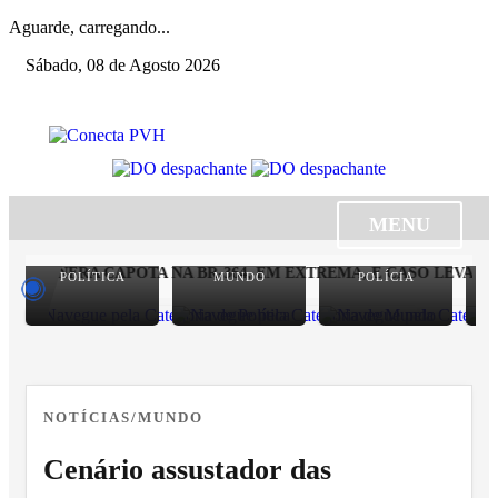
Aguarde, carregando...
Sábado, 08 de Agosto 2026
MENU
 SEINFRA CAPOTA NA BR-364, EM EXTREMA, E CASO LEVANT
POLÍTICA
MUNDO
POLÍCIA
NOTÍCIAS/MUNDO
Cenário assustador das