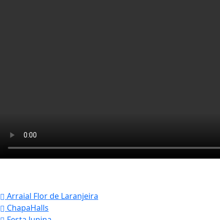
Arraial Flor de Laranjeira
ChapaHalls
Festa Junina