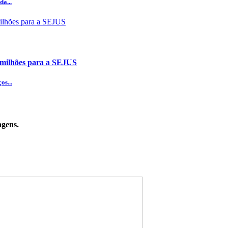
da...
 milhões para a SEJUS
os...
agens.