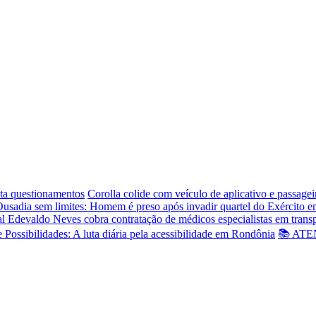
ta questionamentos
Corolla colide com veículo de aplicativo e passage
usadia sem limites: Homem é preso após invadir quartel do Exército 
l Edevaldo Neves cobra contratação de médicos especialistas em trans
e Possibilidades: A luta diária pela acessibilidade em Rondônia
📚 ATEN