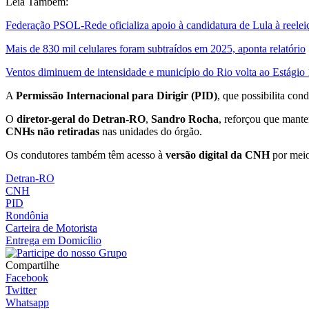
Leia Também:
Federação PSOL-Rede oficializa apoio à candidatura de Lula à reelei
Mais de 830 mil celulares foram subtraídos em 2025, aponta relatório
Ventos diminuem de intensidade e município do Rio volta ao Estágio 
A
Permissão Internacional para Dirigir (PID)
, que possibilita con
O
diretor-geral do Detran-RO
,
Sandro Rocha
, reforçou que manter
CNHs não retiradas
nas unidades do órgão.
Os condutores também têm acesso à
versão digital da CNH
por meio
Detran-RO
CNH
PID
Rondônia
Carteira de Motorista
Entrega em Domicílio
Compartilhe
Facebook
Twitter
Whatsapp