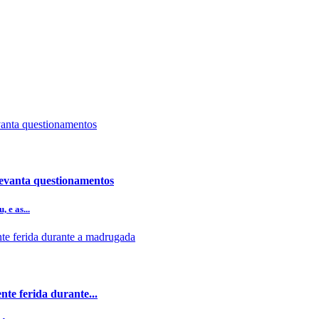
levanta questionamentos
 e as...
nte ferida durante...