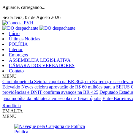
Aguarde, carregando...
Sexta-feira, 07 de Agosto 2026
Início
Últimas Notícias
POLÍCIA
Interior
Empregos
ASSEMBLEIA LEGISLATIVA
CÂMARA DOS VEREADORES
Contato
MENU
Caminhonete da Seinfra capota na BR-364, em Extrema, e caso levan
Edevaldo Neves celebra aprovação de R$ 60 milhões para a SEJUS
O
providências e DNIT confirma avanços na BR-425
Deputado Estadua
para mobília da biblioteca em escola de Teixeirópolis
Entre Barreiras 
Rondônia
EM ALTA
MENU
Política