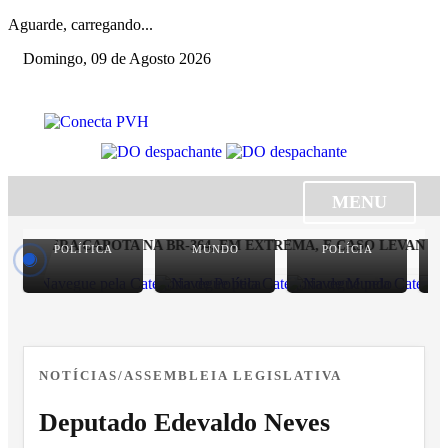
Aguarde, carregando...
Domingo, 09 de Agosto 2026
MENU
SEINFRA CAPOTA NA BR-364, EM EXTREMA, E CASO LEVANTA 
POLÍTICA
MUNDO
POLÍCIA
NOTÍCIAS/ASSEMBLEIA LEGISLATIVA
Deputado Edevaldo Neves