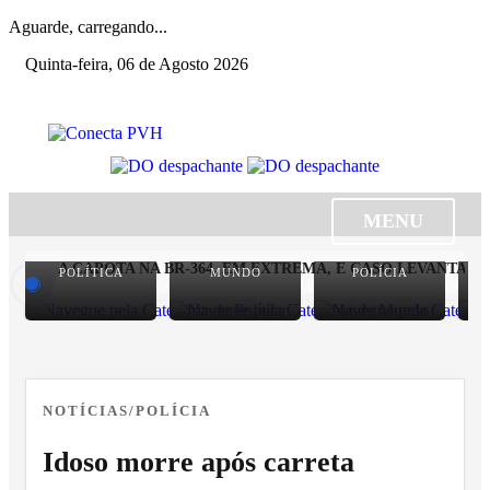
Aguarde, carregando...
Quinta-feira, 06 de Agosto 2026
MENU
INFRA CAPOTA NA BR-364, EM EXTREMA, E CASO LEVANTA QU
POLÍTICA
MUNDO
POLÍCIA
NOTÍCIAS/POLÍCIA
Idoso morre após carreta