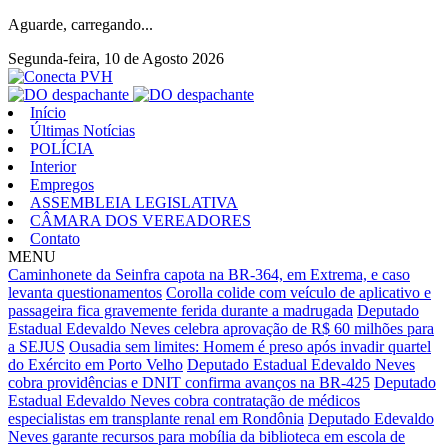
Aguarde, carregando...
Segunda-feira, 10 de Agosto 2026
Início
Últimas Notícias
POLÍCIA
Interior
Empregos
ASSEMBLEIA LEGISLATIVA
CÂMARA DOS VEREADORES
Contato
MENU
Caminhonete da Seinfra capota na BR-364, em Extrema, e caso
levanta questionamentos
Corolla colide com veículo de aplicativo e
passageira fica gravemente ferida durante a madrugada
Deputado
Estadual Edevaldo Neves celebra aprovação de R$ 60 milhões para
a SEJUS
Ousadia sem limites: Homem é preso após invadir quartel
do Exército em Porto Velho
Deputado Estadual Edevaldo Neves
cobra providências e DNIT confirma avanços na BR-425
Deputado
Estadual Edevaldo Neves cobra contratação de médicos
especialistas em transplante renal em Rondônia
Deputado Edevaldo
Neves garante recursos para mobília da biblioteca em escola de