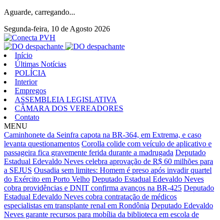
Aguarde, carregando...
Segunda-feira, 10 de Agosto 2026
Início
Últimas Notícias
POLÍCIA
Interior
Empregos
ASSEMBLEIA LEGISLATIVA
CÂMARA DOS VEREADORES
Contato
MENU
Caminhonete da Seinfra capota na BR-364, em Extrema, e caso
levanta questionamentos
Corolla colide com veículo de aplicativo e
passageira fica gravemente ferida durante a madrugada
Deputado
Estadual Edevaldo Neves celebra aprovação de R$ 60 milhões para
a SEJUS
Ousadia sem limites: Homem é preso após invadir quartel
do Exército em Porto Velho
Deputado Estadual Edevaldo Neves
cobra providências e DNIT confirma avanços na BR-425
Deputado
Estadual Edevaldo Neves cobra contratação de médicos
especialistas em transplante renal em Rondônia
Deputado Edevaldo
Neves garante recursos para mobília da biblioteca em escola de