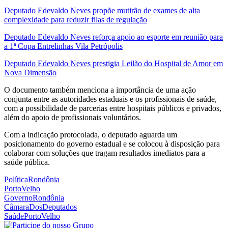
Deputado Edevaldo Neves propõe mutirão de exames de alta
complexidade para reduzir filas de regulação
Deputado Edevaldo Neves reforça apoio ao esporte em reunião para
a 1ª Copa Entrelinhas Vila Petrópolis
Deputado Edevaldo Neves prestigia Leilão do Hospital de Amor em
Nova Dimensão
O documento também menciona a importância de uma ação
conjunta entre as autoridades estaduais e os profissionais de saúde,
com a possibilidade de parcerias entre hospitais públicos e privados,
além do apoio de profissionais voluntários.
Com a indicação protocolada, o deputado aguarda um
posicionamento do governo estadual e se colocou à disposição para
colaborar com soluções que tragam resultados imediatos para a
saúde pública.
PolíticaRondônia
PortoVelho
GovernoRondônia
CâmaraDosDeputados
SaúdePortoVelho