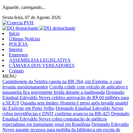
Aguarde, carregando...
Sexta-feira, 07 de Agosto 2026
Início
Últimas Notícias
POLÍCIA
Interior
Empregos
ASSEMBLEIA LEGISLATIVA
CÂMARA DOS VEREADORES
Contato
MENU
Caminhonete da Seinfra capota na BR-364, em Extrema, e caso
levanta questionamentos
Corolla colide com veículo de aplicativo e
passageira fica gravemente ferida durante a madrugada
Deputado
Estadual Edevaldo Neves celebra aprovação de R$ 60 milhões para
a SEJUS
Ousadia sem limites: Homem é preso após invadir quartel
do Exército em Porto Velho
Deputado Estadual Edevaldo Neves
cobra providências e DNIT confirma avanços na BR-425
Deputado
Estadual Edevaldo Neves cobra contratação de médicos
especialistas em transplante renal em Rondônia
Deputado Edevaldo
Neves garante recursos para mobília da biblioteca em escola de