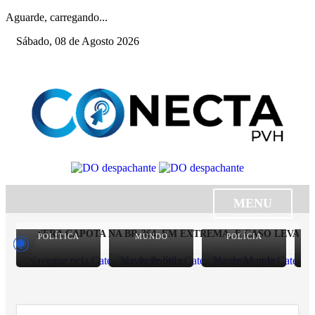
Aguarde, carregando...
Sábado, 08 de Agosto 2026
MENU
 SEINFRA CAPOTA NA BR-364, EM EXTREMA, E CASO LEVANTA
POLÍTICA
MUNDO
POLÍCIA