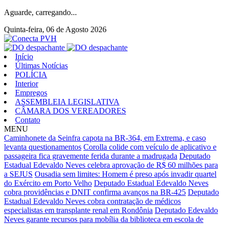
Aguarde, carregando...
Quinta-feira, 06 de Agosto 2026
Início
Últimas Notícias
POLÍCIA
Interior
Empregos
ASSEMBLEIA LEGISLATIVA
CÂMARA DOS VEREADORES
Contato
MENU
Caminhonete da Seinfra capota na BR-364, em Extrema, e caso
levanta questionamentos
Corolla colide com veículo de aplicativo e
passageira fica gravemente ferida durante a madrugada
Deputado
Estadual Edevaldo Neves celebra aprovação de R$ 60 milhões para
a SEJUS
Ousadia sem limites: Homem é preso após invadir quartel
do Exército em Porto Velho
Deputado Estadual Edevaldo Neves
cobra providências e DNIT confirma avanços na BR-425
Deputado
Estadual Edevaldo Neves cobra contratação de médicos
especialistas em transplante renal em Rondônia
Deputado Edevaldo
Neves garante recursos para mobília da biblioteca em escola de