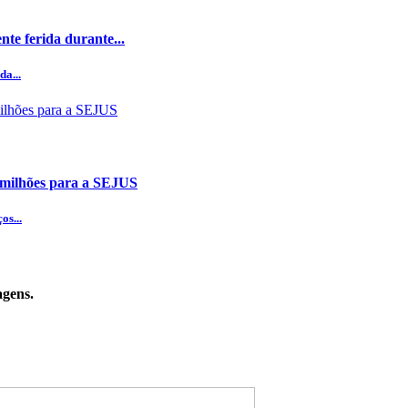
nte ferida durante...
da...
 milhões para a SEJUS
os...
agens.