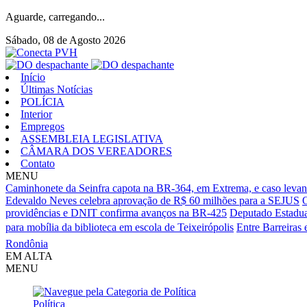
Aguarde, carregando...
Sábado, 08 de Agosto 2026
Início
Últimas Notícias
POLÍCIA
Interior
Empregos
ASSEMBLEIA LEGISLATIVA
CÂMARA DOS VEREADORES
Contato
MENU
Caminhonete da Seinfra capota na BR-364, em Extrema, e caso levan
Edevaldo Neves celebra aprovação de R$ 60 milhões para a SEJUS
O
providências e DNIT confirma avanços na BR-425
Deputado Estadua
para mobília da biblioteca em escola de Teixeirópolis
Entre Barreiras 
Rondônia
EM ALTA
MENU
Política