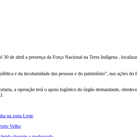
até 30 de abril a presença da Força Nacional na Terra Indígena , local
ública e da incolumidade das pessoas e do patrimônio”, nas ações do Pl
taria, a operação terá o apoio logístico do órgão demandante, obedece
J.
inha na zona Leste
Porto Velho
e ferida durante a madrugada