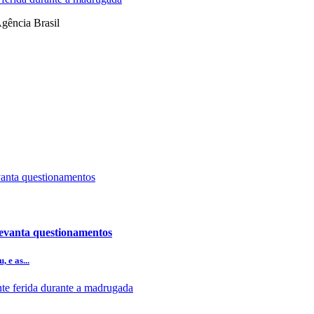
Agência Brasil
levanta questionamentos
 e as...