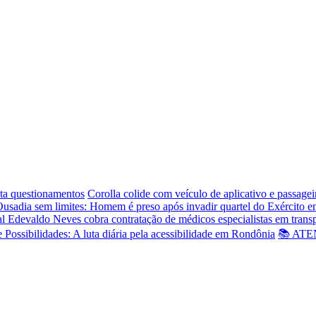
ta questionamentos
Corolla colide com veículo de aplicativo e passage
usadia sem limites: Homem é preso após invadir quartel do Exército 
l Edevaldo Neves cobra contratação de médicos especialistas em trans
e Possibilidades: A luta diária pela acessibilidade em Rondônia
📚 ATEN