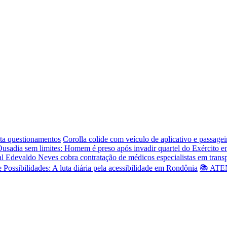
ta questionamentos
Corolla colide com veículo de aplicativo e passage
usadia sem limites: Homem é preso após invadir quartel do Exército 
l Edevaldo Neves cobra contratação de médicos especialistas em trans
e Possibilidades: A luta diária pela acessibilidade em Rondônia
📚 ATEN