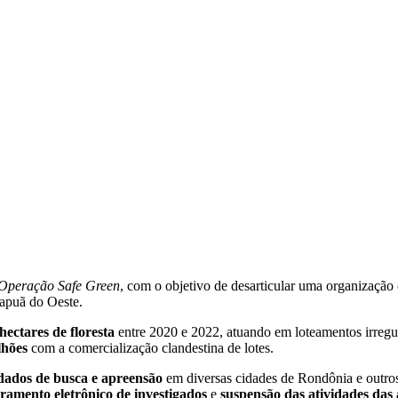
Operação Safe Green
, com o objetivo de desarticular uma organização
tapuã do Oeste.
 hectares de floresta
entre 2020 e 2022, atuando em loteamentos irregula
lhões
com a comercialização clandestina de lotes.
ados de busca e apreensão
em diversas cidades de Rondônia e outros
ramento eletrônico de investigados
e
suspensão das atividades das 