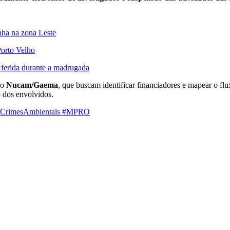
inha na zona Leste
Porto Velho
e ferida durante a madrugada
lo
Nucam/Gaema
, que buscam identificar financiadores e mapear o fl
o dos envolvidos.
 #CrimesAmbientais #MPRO