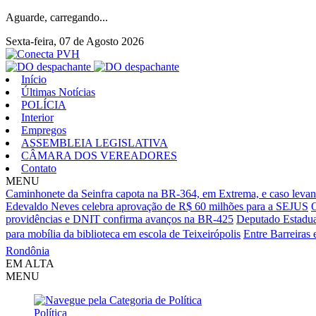
Aguarde, carregando...
Sexta-feira, 07 de Agosto 2026
Início
Últimas Notícias
POLÍCIA
Interior
Empregos
ASSEMBLEIA LEGISLATIVA
CÂMARA DOS VEREADORES
Contato
MENU
Caminhonete da Seinfra capota na BR-364, em Extrema, e caso levan
Edevaldo Neves celebra aprovação de R$ 60 milhões para a SEJUS
O
providências e DNIT confirma avanços na BR-425
Deputado Estadua
para mobília da biblioteca em escola de Teixeirópolis
Entre Barreiras 
Rondônia
EM ALTA
MENU
Política