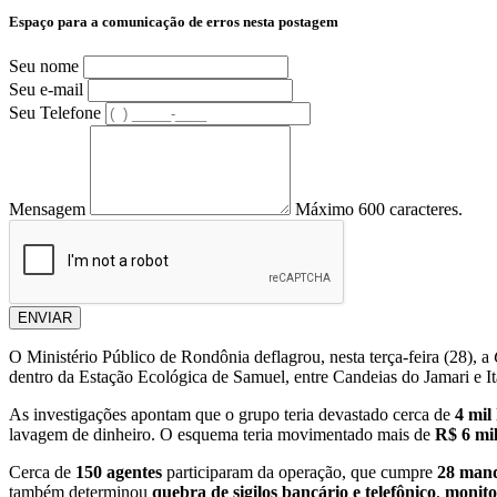
Espaço para a comunicação de erros nesta postagem
Seu nome
Seu e-mail
Seu Telefone
Mensagem
Máximo 600 caracteres.
ENVIAR
O Ministério Público de Rondônia deflagrou, nesta terça-feira (28), a
dentro da Estação Ecológica de Samuel, entre Candeias do Jamari e I
As investigações apontam que o grupo teria devastado cerca de
4 mil
lavagem de dinheiro. O esquema teria movimentado mais de
R$ 6 mi
Cerca de
150 agentes
participaram da operação, que cumpre
28 mand
também determinou
quebra de sigilos bancário e telefônico
,
monito