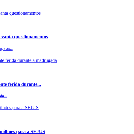
levanta questionamentos
 e as...
nte ferida durante...
da...
 milhões para a SEJUS