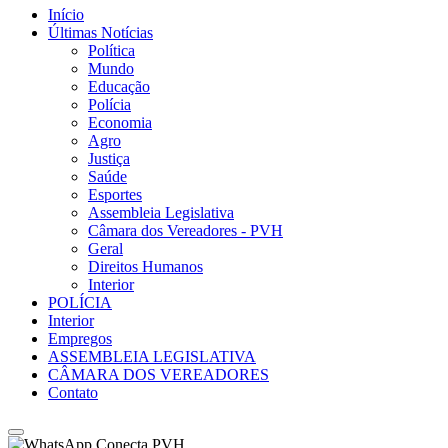
Início
Últimas Notícias
Política
Mundo
Educação
Polícia
Economia
Agro
Justiça
Saúde
Esportes
Assembleia Legislativa
Câmara dos Vereadores - PVH
Geral
Direitos Humanos
Interior
POLÍCIA
Interior
Empregos
ASSEMBLEIA LEGISLATIVA
CÂMARA DOS VEREADORES
Contato
Conecta PVH