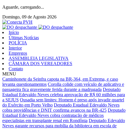
Aguarde, carregando...
Domingo, 09 de Agosto 2026
Início
Últimas Notícias
POLÍCIA
Interior
Empregos
ASSEMBLEIA LEGISLATIVA
CÂMARA DOS VEREADORES
Contato
MENU
Caminhonete da Seinfra capota na BR-364, em Extrema, e caso
levanta questionamentos
Corolla colide com veículo de aplicativo e
passageira fica gravemente ferida durante a madrugada
Deputado
Estadual Edevaldo Neves celebra aprovação de R$ 60 milhões para
a SEJUS
Ousadia sem limites: Homem é preso após invadir quartel
do Exército em Porto Velho
Deputado Estadual Edevaldo Neves
cobra providências e DNIT confirma avanços na BR-425
Deputado
Estadual Edevaldo Neves cobra contratação de médicos
especialistas em transplante renal em Rondônia
Deputado Edevaldo
Neves garante recursos para mobília da biblioteca em escola de