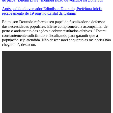
de placa “Direita Livre” melhora fluxo de veículos na Zona Sul
Após pedido do vereador Edimilson Dourado, Prefeitura inicia
recapeamento de 19 ruas no Cristal da Calama
Edimilson Dourado reforçou seu papel de fiscalizador e defensor
das necessidades populares. Ele se comprometeu a acompanhar de
perto o andamento das ações e cobrar resultados efetivos. "Estarei
constantemente solicitando e fiscalizando para garantir que a
população seja atendida. Não descansarei enquanto as melhorias não
chegarem", destacou.