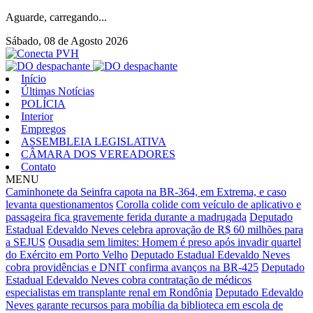
Aguarde, carregando...
Sábado, 08 de Agosto 2026
Início
Últimas Notícias
POLÍCIA
Interior
Empregos
ASSEMBLEIA LEGISLATIVA
CÂMARA DOS VEREADORES
Contato
MENU
Caminhonete da Seinfra capota na BR-364, em Extrema, e caso
levanta questionamentos
Corolla colide com veículo de aplicativo e
passageira fica gravemente ferida durante a madrugada
Deputado
Estadual Edevaldo Neves celebra aprovação de R$ 60 milhões para
a SEJUS
Ousadia sem limites: Homem é preso após invadir quartel
do Exército em Porto Velho
Deputado Estadual Edevaldo Neves
cobra providências e DNIT confirma avanços na BR-425
Deputado
Estadual Edevaldo Neves cobra contratação de médicos
especialistas em transplante renal em Rondônia
Deputado Edevaldo
Neves garante recursos para mobília da biblioteca em escola de