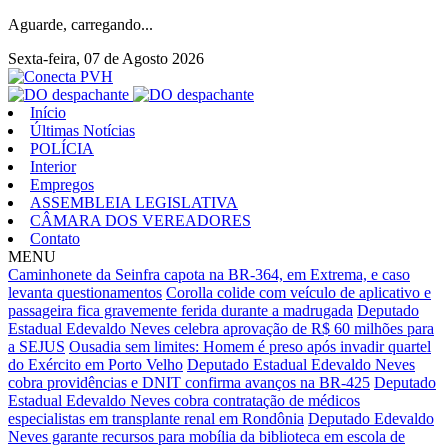
Aguarde, carregando...
Sexta-feira, 07 de Agosto 2026
Início
Últimas Notícias
POLÍCIA
Interior
Empregos
ASSEMBLEIA LEGISLATIVA
CÂMARA DOS VEREADORES
Contato
MENU
Caminhonete da Seinfra capota na BR-364, em Extrema, e caso
levanta questionamentos
Corolla colide com veículo de aplicativo e
passageira fica gravemente ferida durante a madrugada
Deputado
Estadual Edevaldo Neves celebra aprovação de R$ 60 milhões para
a SEJUS
Ousadia sem limites: Homem é preso após invadir quartel
do Exército em Porto Velho
Deputado Estadual Edevaldo Neves
cobra providências e DNIT confirma avanços na BR-425
Deputado
Estadual Edevaldo Neves cobra contratação de médicos
especialistas em transplante renal em Rondônia
Deputado Edevaldo
Neves garante recursos para mobília da biblioteca em escola de