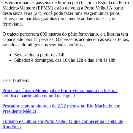
Os emocionantes passeios de litorina pela histórica Estrada de Ferro
Madeira-Mamoré (EFMM) estão de volta a Porto Velho! A partir
desta sexta-feira (24), você pode fazer uma viagem única pelos
trilhos, com partidas gratuitas diretamente ao lado da estação
ferroviária.
O trajeto percorrerá 800 metros do pátio ferroviário, e a litorina tem
capacidade para 11 pessoas. Os passeios acontecem às sextas-feiras,
sábados e domingos nos seguintes horários:
Sexta-feira, a partir das 14h
Sábados e domingos, das 10h às 12h e das 14h às 18h
Leia Também:
Primeira Câmara Municipal de Porto Velho: marco da história
política e patrimônio cultural da capital
Pescador captura pirarucu de 2,22 metros no Rio Machado, em
Presidente Médici
Turismo e Cultura em Porto Velho: O que conhecer na capital de
Rondônia