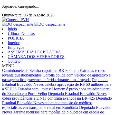
Aguarde, carregando...
Quinta-feira, 06 de Agosto 2026
Início
Últimas Notícias
POLÍCIA
Interior
Empregos
ASSEMBLEIA LEGISLATIVA
CÂMARA DOS VEREADORES
Contato
MENU
Caminhonete da Seinfra capota na BR-364, em Extrema, e caso
levanta questionamentos
Corolla colide com veículo de aplicativo e
passageira fica gravemente ferida durante a madrugada
Deputado
Estadual Edevaldo Neves celebra aprovação de R$ 60 milhões para
a SEJUS
Ousadia sem limites: Homem é preso após invadir quartel
do Exército em Porto Velho
Deputado Estadual Edevaldo Neves
cobra providências e DNIT confirma avanços na BR-425
Deputado
Estadual Edevaldo Neves cobra contratação de médicos
especialistas em transplante renal em Rondônia
Deputado Edevaldo
Neves garante recursos para mobília da biblioteca em escola de