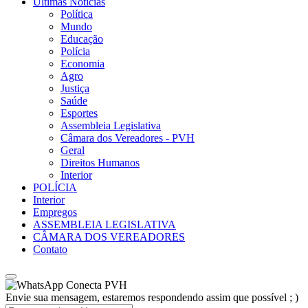
Últimas Notícias
Política
Mundo
Educação
Polícia
Economia
Agro
Justiça
Saúde
Esportes
Assembleia Legislativa
Câmara dos Vereadores - PVH
Geral
Direitos Humanos
Interior
POLÍCIA
Interior
Empregos
ASSEMBLEIA LEGISLATIVA
CÂMARA DOS VEREADORES
Contato
Conecta PVH
Envie sua mensagem, estaremos respondendo assim que possível ; )