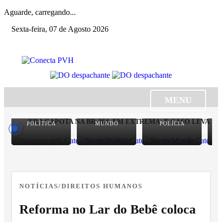
Aguarde, carregando...
Sexta-feira, 07 de Agosto 2026
MENU
 SEINFRA CAPOTA NA BR-364, EM EXTREMA, E CASO LEVANTA
POLÍTICA
MUNDO
POLÍCIA
NOTÍCIAS/DIREITOS HUMANOS
Reforma no Lar do Bebê coloca