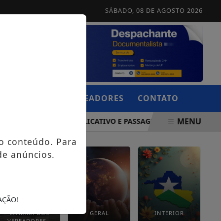
SÁBADO, 08 DE AGOSTO 2026
CÂMARA DOS VEREADORES
CONTATO
MENU
M VEÍCULO DE APLICATIVO E PASSAGEIRA FICA GRAVEMENTE
o conteúdo. Para
de anúncios.
AÇÃO!
CÂMARA DOS
GERAL
INTERIOR
VEREADORES -