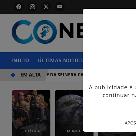
INÍCIO
ÚLTIMAS NOTÍCIAS
POLÍCIA
IN
EM ALTA
CAMINHONETE DA SEINFRA CAPOTA NA BR-364, EM EXTREMA
A publicidade é
continuar n
APÓS
POLÍTICA
MUNDO
POLÍCIA