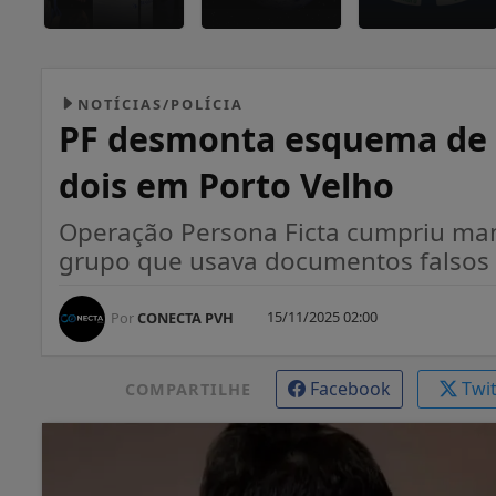
NOTÍCIAS/POLÍCIA
PF desmonta esquema de f
dois em Porto Velho
Operação Persona Ficta cumpriu ma
grupo que usava documentos falsos 
15/11/2025 02:00
Por
CONECTA PVH
Facebook
Twi
COMPARTILHE